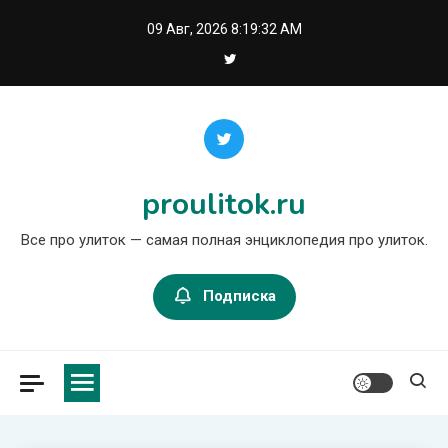
Перейти
09 Авг, 2026
8:19:33 AM
к
содержимому
proulitok.ru
Все про улиток — самая полная энциклопедия про улиток.
Подписка