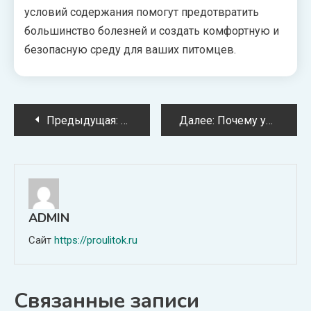
условий содержания помогут предотвратить
большинство болезней и создать комфортную и
безопасную среду для ваших питомцев.
Навигация
Предыдущая:
Как устроен панцирь улитки и его 
Далее:
Почему улитки прячутся в панцирь? Раскрываем тайны моллюсков
по
записям
ADMIN
Сайт
https://proulitok.ru
Связанные записи