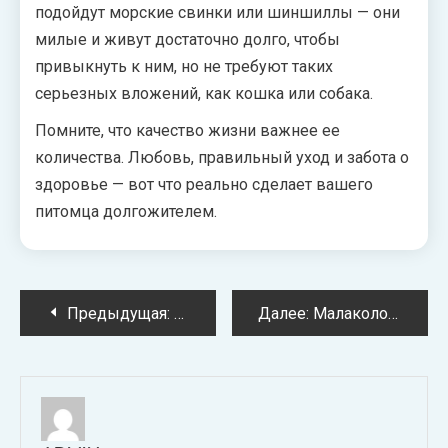
подойдут морские свинки или шиншиллы — они
милые и живут достаточно долго, чтобы
привыкнуть к ним, но не требуют таких
серьезных вложений, как кошка или собака.
Помните, что качество жизни важнее ее
количества. Любовь, правильный уход и забота о
здоровье — вот что реально сделает вашего
питомца долгожителем.
Навигация
Предыдущая:
Топливная карта для бизнеса: как в
Далее:
Малакологи: кто изучает улиток, чем занимаются эти ученые и какие открытия меняют современную науку
по
записям