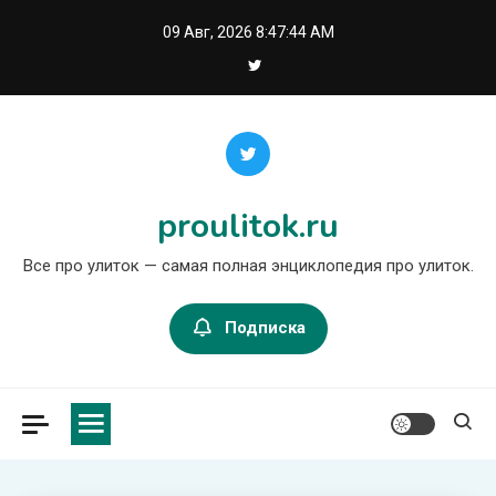
Перейти
09 Авг, 2026
8:47:45 AM
к
содержимому
proulitok.ru
Все про улиток — самая полная энциклопедия про улиток.
Подписка