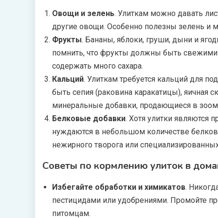
Овощи и зелень
. Улиткам можно давать лист
другие овощи. Особенно полезны зелень и м
Фрукты
. Бананы, яблоки, груши, дыни и яг
помнить, что фрукты должны быть свежими и
содержать много сахара.
Кальций
. Улиткам требуется кальций для п
быть сепия (раковина каракатицы), яичная 
минеральные добавки, продающиеся в зоома
Белковые добавки
. Хотя улитки являются
нуждаются в небольшом количестве белков.
нежирного творога или специализированных
Советы по кормлению улиток в дом
Избегайте обработки и химикатов
. Никогд
пестицидами или удобрениями. Промойте пр
питомцам.