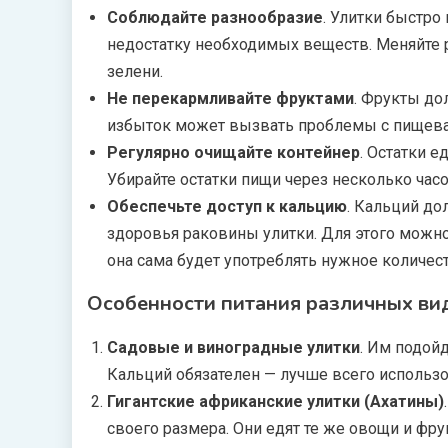
Соблюдайте разнообразие
. Улитки быстро
недостатку необходимых веществ. Меняйте 
зелени.
Не перекармливайте фруктами
. Фрукты до
избыток может вызвать проблемы с пищева
Регулярно очищайте контейнер
. Остатки е
Убирайте остатки пищи через несколько час
Обеспечьте доступ к кальцию
. Кальций до
здоровья раковины улитки. Для этого можно
она сама будет употреблять нужное количест
Особенности питания различных ви
Садовые и виноградные улитки
. Им подойд
Кальций обязателен — лучше всего использо
Гигантские африканские улитки (Ахатины)
своего размера. Они едят те же овощи и фру