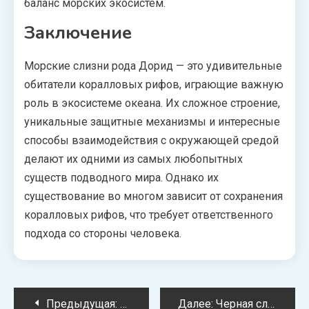
баланс морских экосистем.
Заключение
Морские слизни рода Дорид — это удивительные
обитатели коралловых рифов, играющие важную
роль в экосистеме океана. Их сложное строение,
уникальные защитные механизмы и интересные
способы взаимодействия с окружающей средой
делают их одними из самых любопытных
существ подводного мира. Однако их
существование во многом зависит от сохранения
коралловых рифов, что требует ответственного
подхода со стороны человека.
Навигация
Предыдущая:
Улитка Вердигрис: редкий морской
Далее:
Черная слизь Умбринула: загадочный обитатель лесов