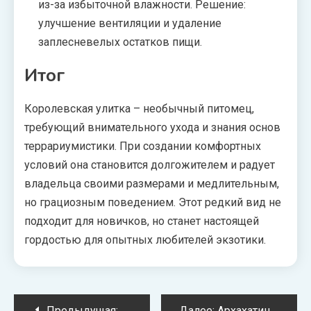
из-за избыточной влажности. Решение:
улучшение вентиляции и удаление
заплесневелых остатков пищи.
Итог
Королевская улитка – необычный питомец,
требующий внимательного ухода и знания основ
террариумистики. При создании комфортных
условий она становится долгожителем и радует
владельца своими размерами и медлительным,
но грациозным поведением. Этот редкий вид не
подходит для новичков, но станет настоящей
гордостью для опытных любителей экзотики.
Навигация
Предыдущая:
Улитка Серула: ядовитый морской 
Далее:
Архахатина Пантера: особенности поведения и содержания