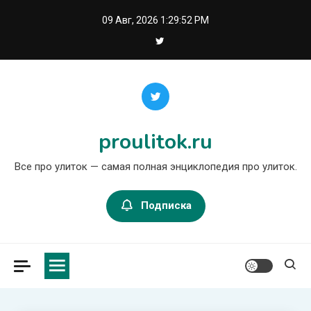
Перейти
09 Авг, 2026
1:29:52 PM
к
содержимому
proulitok.ru
Все про улиток — самая полная энциклопедия про улиток.
Подписка